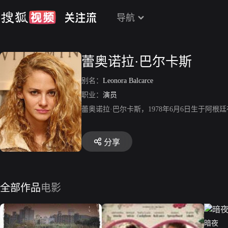
导航
蕾奥诺拉·巴尔卡斯
别名：
Leonora Balcarce
职业：
演员
蕾奥诺拉·巴尔卡斯，1978年6月6日生于
分享
全部作品
电影
暗夜