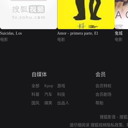
Suicidas, Los
Amor - primera parte, El
鬼城
电影
电影
电影
自媒体
会员
全部
Kpop
游戏
会员特权
科普
汽车
科技
会员剧场
国风
搞笑
出品人
帮助
搜狐影音
-
搜狐
请仔细阅读
搜狐视频隐私政策
、