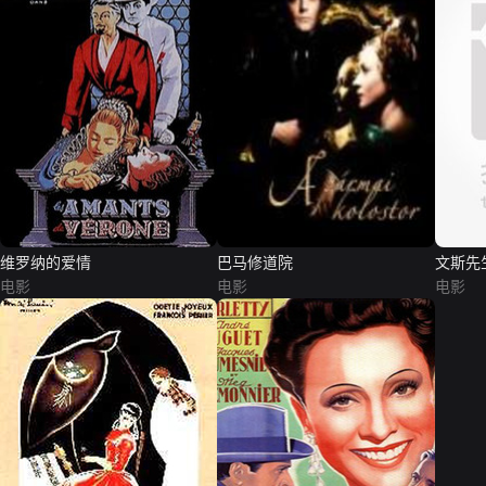
维罗纳的爱情
巴马修道院
文斯先
电影
电影
电影