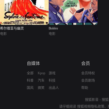
希尔维亚与幽灵
Boléro
电影
电影
自媒体
会员
全部
Kpop
游戏
会员特权
科普
汽车
科技
会员剧场
国风
搞笑
出品人
帮助
搜狐影音
-
搜狐
请仔细阅读
搜狐视频隐私政策
、