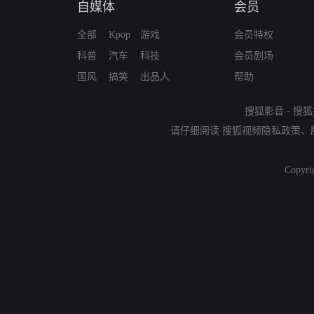
自媒体
会员
全部
Kpop
游戏
会员特权
科普
汽车
科技
会员剧场
国风
搞笑
出品人
帮助
搜狐影音
-
搜狐
请仔细阅读
搜狐视频隐私政策
、
Copyri