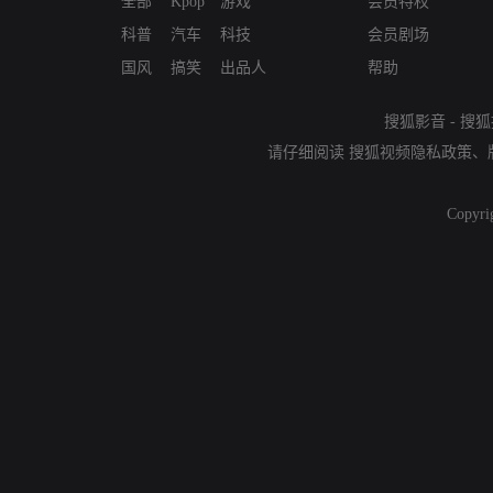
全部
Kpop
游戏
会员特权
科普
汽车
科技
会员剧场
国风
搞笑
出品人
帮助
搜狐影音
-
搜狐
请仔细阅读
搜狐视频隐私政策
、
Copyri