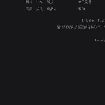
科普
汽车
科技
会员剧场
国风
搞笑
出品人
帮助
搜狐影音
-
搜狐
请仔细阅读
搜狐视频隐私政策
、
Copyri