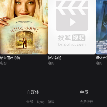
给朱丽叶的信
拉达勃朗
退休金
电影
电影
电影
自媒体
会员
全部
Kpop
游戏
会员特权