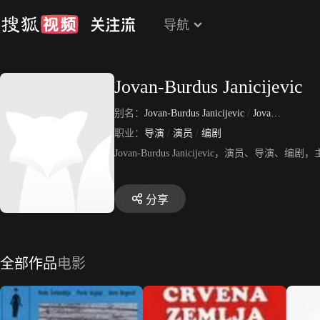
导航
Jovan-Burdus Janicijevic
别名：
Jovan-Burdus Janicijevic
/
Jovan Janicijevic Janacko
职业：
导演
/
演员
/
编剧
Jovan-Burdus Janicijevic，演员
分享
全部作品
电影