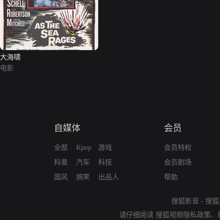
大海啸
电影
自媒体
会员
全部
Kpop
游戏
会员特权
科普
汽车
科技
会员剧场
国风
搞笑
出品人
帮助
搜狐影音
-
搜狐
请仔细阅读
搜狐视频隐私政策
、