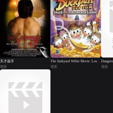
天才画手
The Junkyard Willie Movie: Lost
Dangero
电影
I...
电影
电影