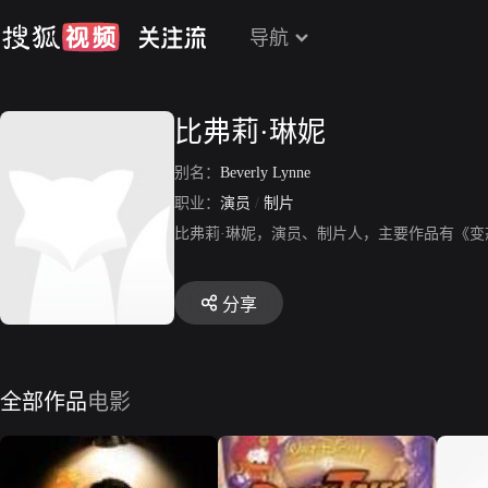
导航
比弗莉·琳妮
别名：
Beverly Lynne
职业：
演员
/
制片
比弗莉·琳妮，演员、制片人，主要作品有《
分享
全部作品
电影