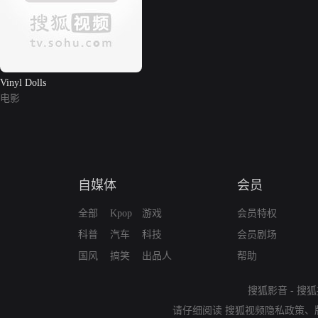
Vinyl Dolls
电影
自媒体
会员
全部
Kpop
游戏
会员特权
科普
汽车
科技
会员剧场
国风
搞笑
出品人
帮助
搜狐影音
-
搜狐
请仔细阅读
搜狐视频隐私政策
、