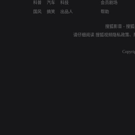
科普
汽车
科技
会员剧场
国风
搞笑
出品人
帮助
搜狐影音
-
搜狐
请仔细阅读
搜狐视频隐私政策
、
Copyri