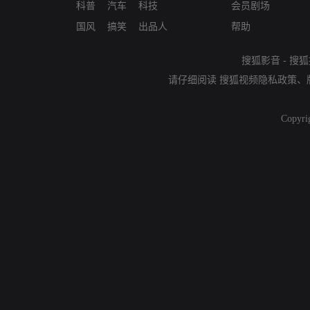
科普
汽车
科技
会员剧场
国风
搞笑
出品人
帮助
搜狐影音
-
搜狐
请仔细阅读
搜狐视频隐私政策
、
Copyri