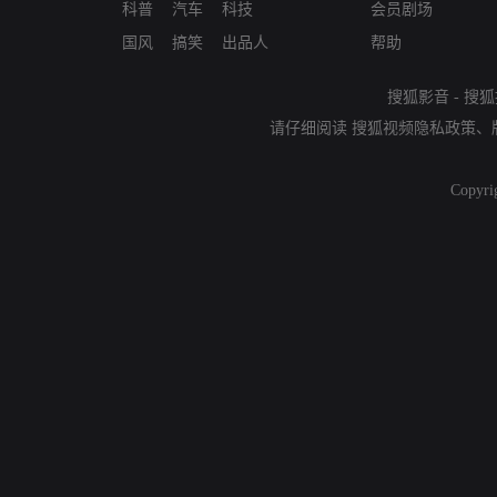
科普
汽车
科技
会员剧场
国风
搞笑
出品人
帮助
搜狐影音
-
搜狐
请仔细阅读
搜狐视频隐私政策
、
Copyri