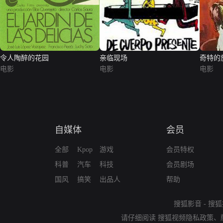
令人陶醉的花园
亲临现场
奇特的
电影
电影
电影
自媒体
会员
全部
Kpop
游戏
会员特权
科普
汽车
科技
会员剧场
国风
搞笑
出品人
帮助
搜狐影音
-
搜狐
请仔细阅读
搜狐视频隐私政策
、