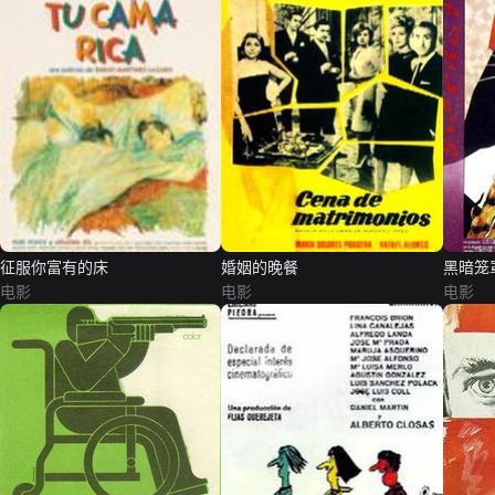
征服你富有的床
婚姻的晚餐
黑暗笼
电影
电影
电影