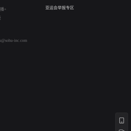
算法推荐专项举报
亚运会举报专区
播+
涉历史虚无举报
版
网络谣言信息专项
涉政举报入口
涉未成年人举报
hu@sohu-inc.com
清朗自媒体乱象举报
涉民族宗教有害信息举报
清朗·生活服务类内容举报
清朗春节网络环境整治
涉企举报专区
AI生成内容
打假治敲
网络暴力有害信息举报
12318 文化市场举报
算法推荐专项举报
亚运会举报专区
涉历史虚无举报