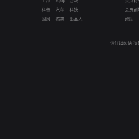
全部
Kpop
游戏
会员特
科普
汽车
科技
会员剧
国风
搞笑
出品人
帮助
请仔细阅读
搜