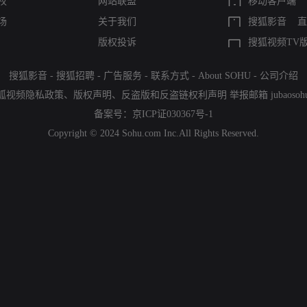
权
网站联盟
移动客户端
场
关于我们
搜狐影音
直
版权投诉
搜狐视频TV
搜狐影音
-
搜狐招聘
-
广告服务
-
联系方式
-
About SOHU
-
公司介绍
狐视频隐私政策
、
版权声明
、
反盗版和反盗链权利声明
举报邮箱
jubaoso
备案号：
京ICP证030367号-1
Copyright © 2024 Sohu.com Inc.All Rights Reserved.