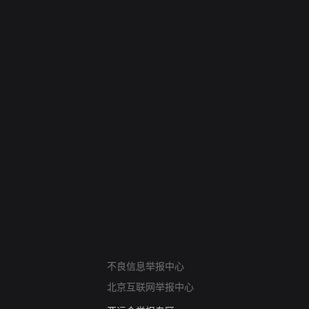
网络暴力有害信息举报
不良信息举报中心
12318 文化市场举报
北京互联网举报中心
算法推荐专项举报