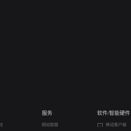
服务
软件/智能硬件
权
网站联盟
移动客户端