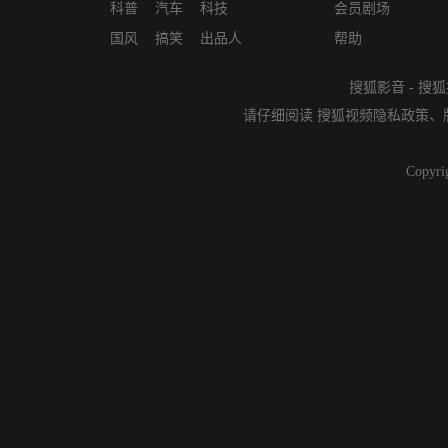
科普
汽车
科技
会员剧场
国风
搞笑
出品人
帮助
搜狐影音
-
搜狐
请仔细阅读
搜狐视频隐私政策
、
Copyri