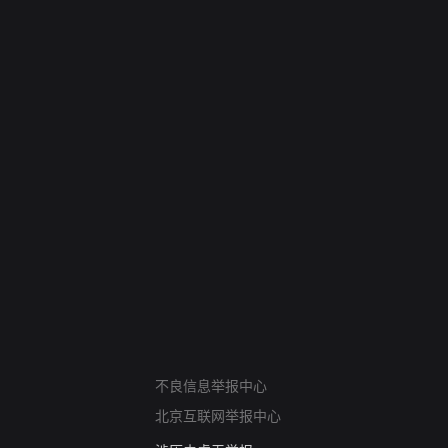
网络暴力有害信息举报
12318 文化市场举报
不良信息举报中心
算法推荐专项举报
北京互联网举报中心
亚运会举报专区