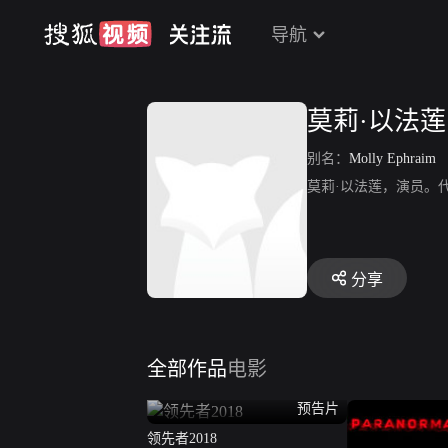
导航
莫莉·以法莲
别名：
Molly Ephraim
莫莉·以法莲，演员。
分享
全部作品
电影
预告片
领先者2018