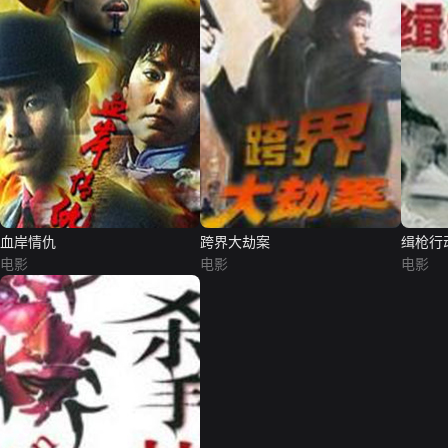
血岸情仇
跨界大劫案
缉枪行
电影
电影
电影