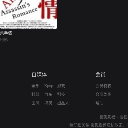
杀手情
电影
自媒体
会员
全部
Kpop
游戏
会员特权
科普
汽车
科技
会员剧场
国风
搞笑
出品人
帮助
搜狐影音
-
搜狐
请仔细阅读
搜狐视频隐私政策
、