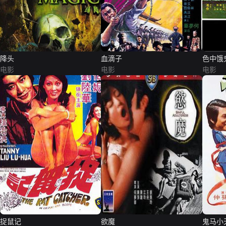
降头
血滴子
色中饿
电影
电影
电影
捉鼠记
欲魔
鬼马小