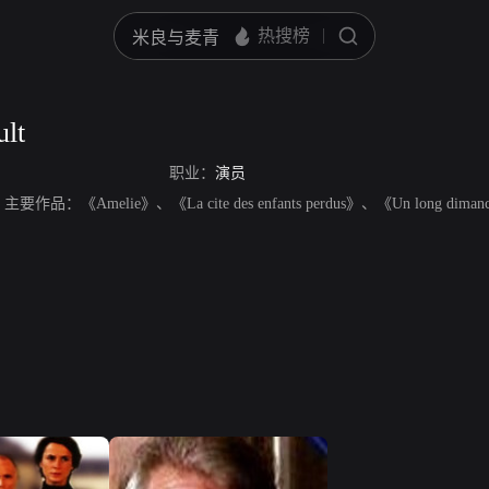
ult
职业：
演员
主要作品：《Amelie》、《La cite des enfants perdus》、《Un long dimanche