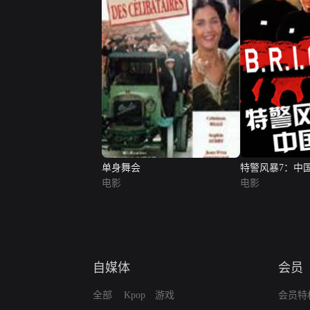
单身舞会
特警风暴7：中
电影
电影
自媒体
会员
全部
Kpop
游戏
会员特