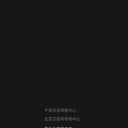
网络暴力有害信息举报
不良信息举报中心
12318 文化市场举报
北京互联网举报中心
算法推荐专项举报