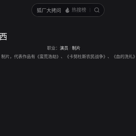
罗西
职业：
演员
/
制片
、制片，代表作品有《蛮荒浩劫》、《卡努杜斯农民战争》、《血的洗礼