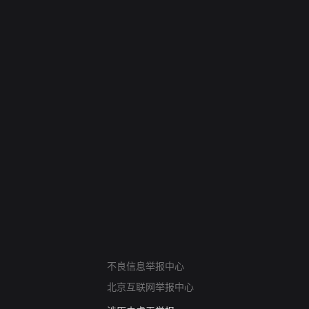
网络暴力有害信息举报
12318 文化市场举报
不良信息举报中心
算法推荐专项举报
北京互联网举报中心
亚运会举报专区