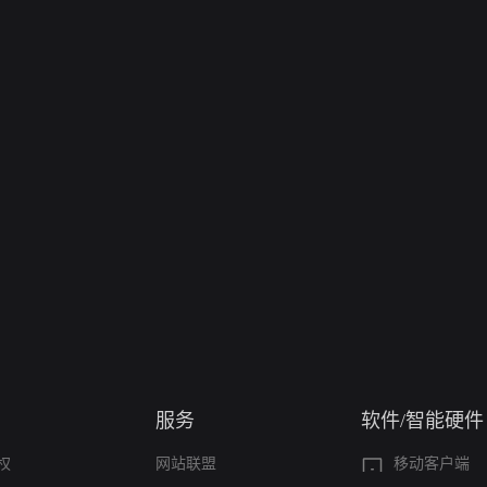
服务
软件/智能硬件
权
网站联盟
移动客户端