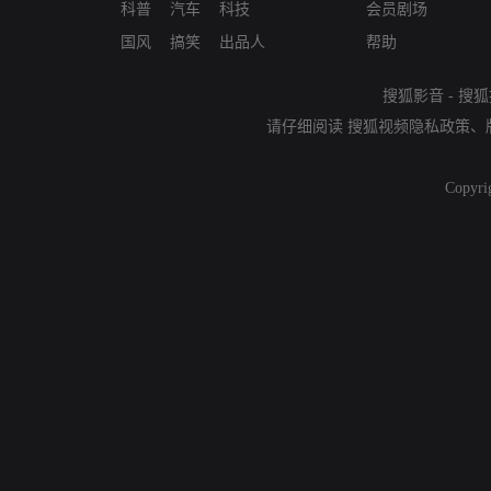
科普
汽车
科技
会员剧场
国风
搞笑
出品人
帮助
搜狐影音
-
搜狐
请仔细阅读
搜狐视频隐私政策
、
Copyri