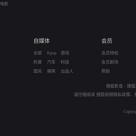
电影
自媒体
会员
全部
Kpop
游戏
会员特权
科普
汽车
科技
会员剧场
国风
搞笑
出品人
帮助
搜狐影音
-
搜狐
请仔细阅读
搜狐视频隐私政策
、
Copyri