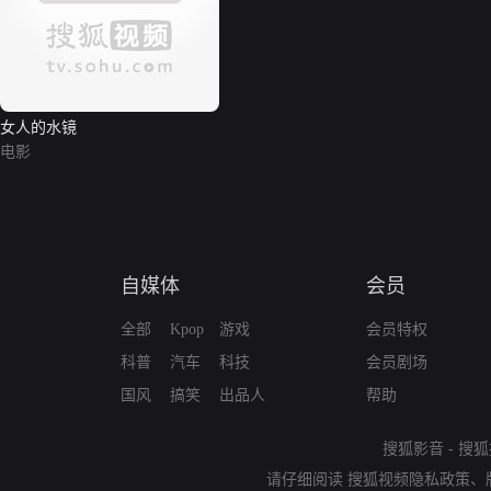
女人的水镜
电影
自媒体
会员
全部
Kpop
游戏
会员特权
科普
汽车
科技
会员剧场
国风
搞笑
出品人
帮助
搜狐影音
-
搜狐
请仔细阅读
搜狐视频隐私政策
、