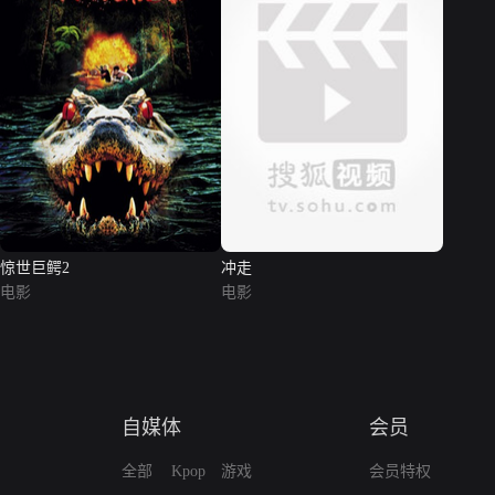
惊世巨鳄2
冲走
电影
电影
自媒体
会员
全部
Kpop
游戏
会员特权