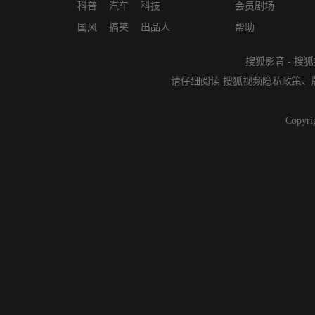
科普
汽车
科技
会员剧场
国风
搞笑
出品人
帮助
搜狐影音
-
搜狐
请仔细阅读
搜狐视频隐私政策
、
Copyri