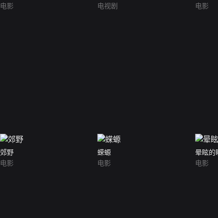
电影
电视剧
电影
郊野
蝾螈
晕眩的
电影
电影
电影