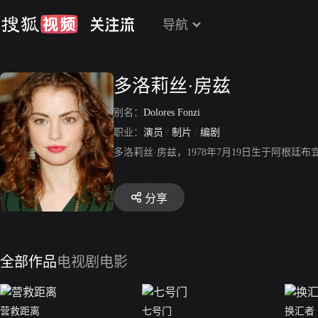
导航
多洛莉丝·房兹
别名：
Dolores Fonzi
职业：
演员
/
制片
/
编剧
多洛莉丝·房兹，1978年7月19日生于阿
分享
全部作品
电视剧
电影
营救距离
七号门
换汇者