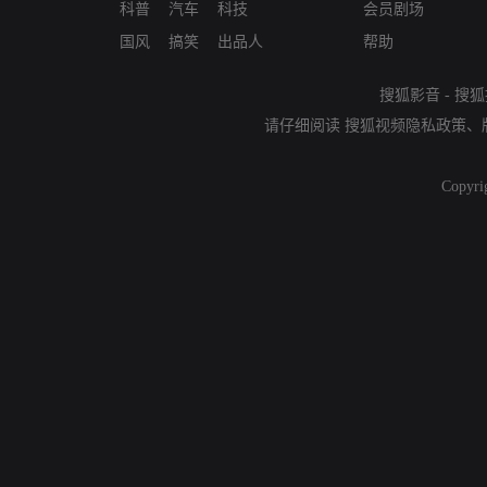
科普
汽车
科技
会员剧场
国风
搞笑
出品人
帮助
搜狐影音
-
搜狐
请仔细阅读
搜狐视频隐私政策
、
Copyri