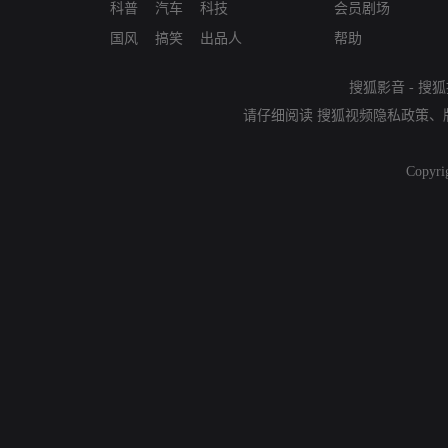
科普
汽车
科技
会员剧场
国风
搞笑
出品人
帮助
搜狐影音
-
搜狐
请仔细阅读
搜狐视频隐私政策
、
Copyri