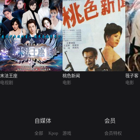
末法王座
桃色新闻
筏子客
电视剧
电影
电影
自媒体
会员
全部
Kpop
游戏
会员特权