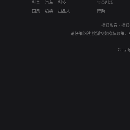
科普
汽车
科技
会员剧场
国风
搞笑
出品人
帮助
搜狐影音
-
搜狐
请仔细阅读
搜狐视频隐私政策
、
Copyri