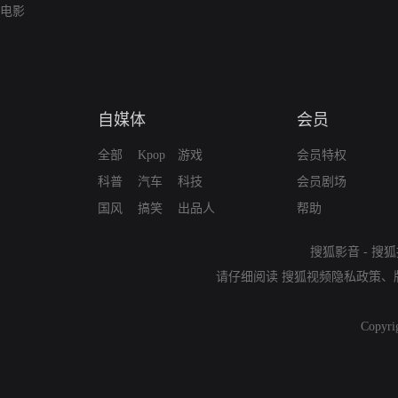
电影
自媒体
会员
全部
Kpop
游戏
会员特权
科普
汽车
科技
会员剧场
国风
搞笑
出品人
帮助
搜狐影音
-
搜狐
请仔细阅读
搜狐视频隐私政策
、
Copyri