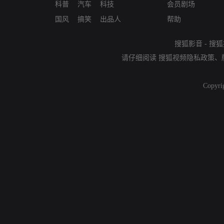
科普
汽车
科技
会员剧场
国风
搞笑
出品人
帮助
搜狐影音
-
搜狐
请仔细阅读
搜狐视频隐私政策
、
Copyri