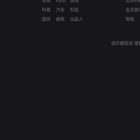
全部
Kpop
游戏
会员特
科普
汽车
科技
会员剧
国风
搞笑
出品人
帮助
请仔细阅读
搜