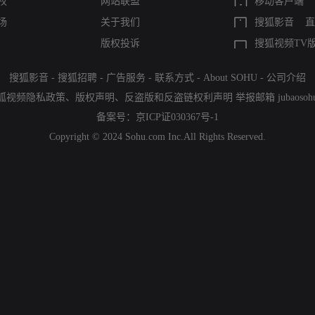
权
网站联盟
移动客户端
场
关于我们
搜狐影音
直
版权投诉
搜狐视频TV
搜狐影音
-
搜狐招聘
-
广告服务
-
联系方式
-
About SOHU
-
公司介绍
狐视频隐私政策
、
版权声明
、
反盗版和反盗链权利声明
举报邮箱
jubaoso
备案号：
京ICP证030367号-1
Copyright © 2024 Sohu.com Inc.All Rights Reserved.