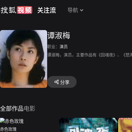
导航
谭淑梅
职业：
演员
谭淑梅，演员，主要作品有《回魂夜》、《怒
分享
全部作品
电影
赤色玫瑰