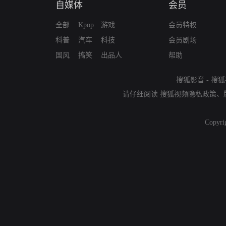
自媒体
会员
全部
Kpop
游戏
会员特权
科普
汽车
科技
会员剧场
国风
搞笑
出品人
帮助
搜狐影音
-
搜狐
请仔细阅读
搜狐视频隐私政策
、
Copyri