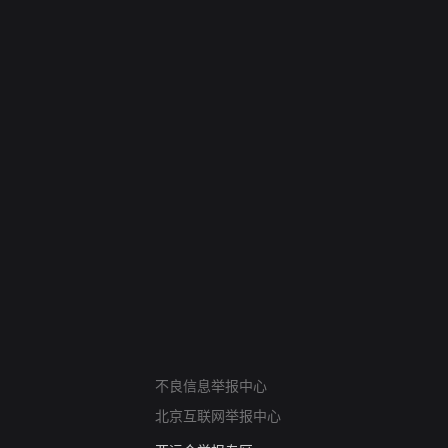
网络暴力有害信息举报
不良信息举报中心
12318 文化市场举报
北京互联网举报中心
算法推荐专项举报