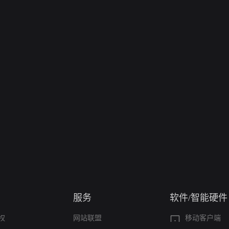
服务
软件/智能硬件
权
网站联盟
移动客户端