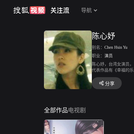
导航
陈心妤
别名：
Chen Hsin Yu
职业：
演员
陈心妤，台湾女演员，
代表作品有《幸福的乐
分享
全部作品
电视剧