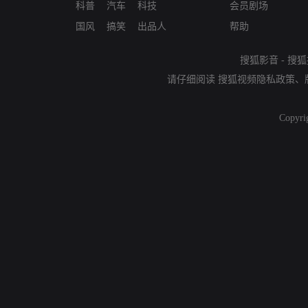
科普
汽车
科技
会员剧场
国风
搞笑
出品人
帮助
搜狐影音
-
搜狐
请仔细阅读
搜狐视频隐私政策
、
Copyri