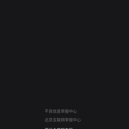
网络暴力有害信息举报
不良信息举报中心
12318 文化市场举报
北京互联网举报中心
算法推荐专项举报