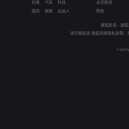
科普
汽车
科技
会员剧场
国风
搞笑
出品人
帮助
搜狐影音
-
搜狐
请仔细阅读
搜狐视频隐私政策
、
Copyri