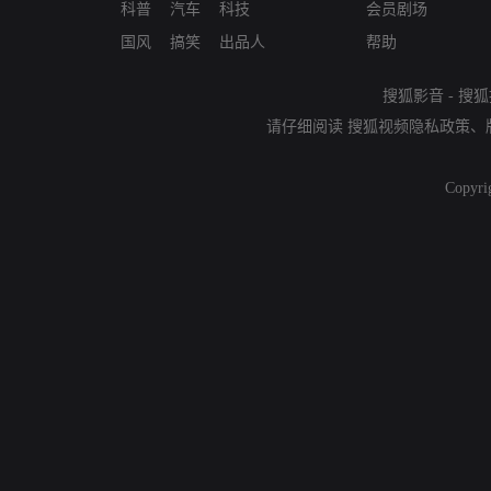
科普
汽车
科技
会员剧场
国风
搞笑
出品人
帮助
搜狐影音
-
搜狐
请仔细阅读
搜狐视频隐私政策
、
Copyri