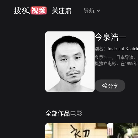
导航
今泉浩一
别名：
Imaizumi Kouich
今泉浩一，日本导演、编
摄独立电影，在199
恋》是他导演的第二部
分享
全部作品
电影