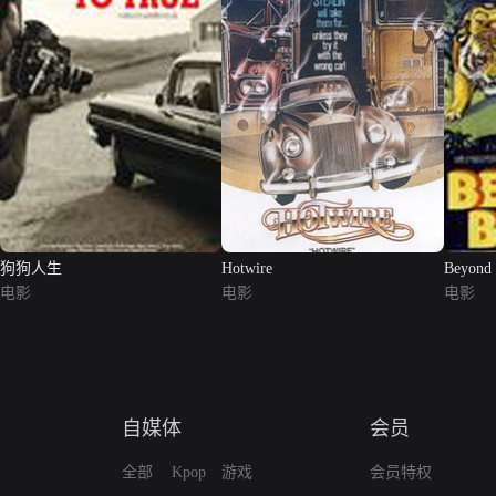
狗狗人生
Hotwire
Beyond 
电影
电影
电影
自媒体
会员
全部
Kpop
游戏
会员特权