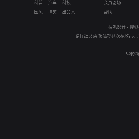
科普
汽车
科技
会员剧场
国风
搞笑
出品人
帮助
搜狐影音
-
搜狐
请仔细阅读
搜狐视频隐私政策
、
Copyri