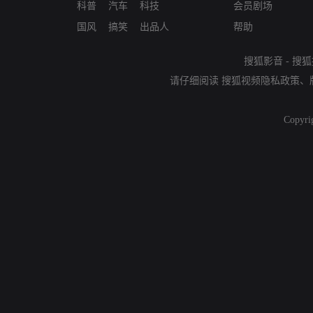
科普
汽车
科技
会员剧场
国风
搞笑
出品人
帮助
搜狐影音
-
搜狐
请仔细阅读
搜狐视频隐私政策
、
Copyri