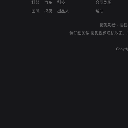
科普
汽车
科技
会员剧场
国风
搞笑
出品人
帮助
搜狐影音
-
搜狐
请仔细阅读
搜狐视频隐私政策
、
Copyri