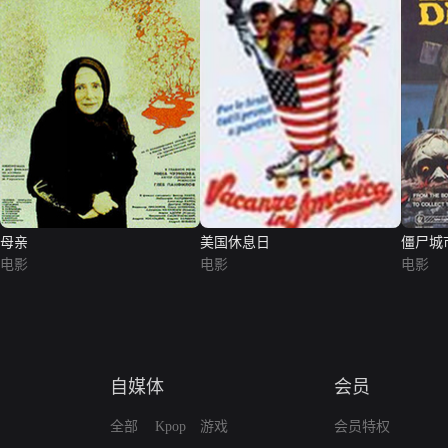
母亲
美国休息日
僵尸城
电影
电影
电影
自媒体
会员
全部
Kpop
游戏
会员特权