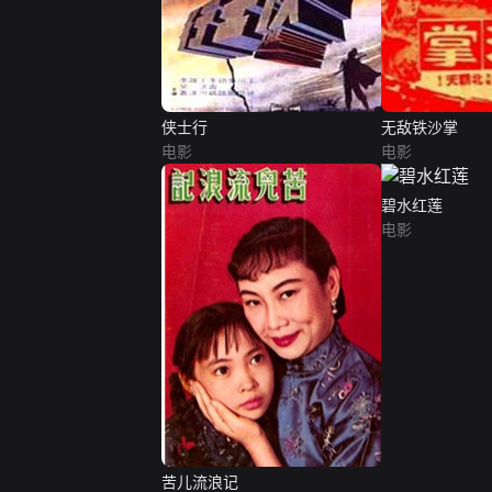
侠士行
无敌铁沙掌
电影
电影
碧水红莲
电影
苦儿流浪记