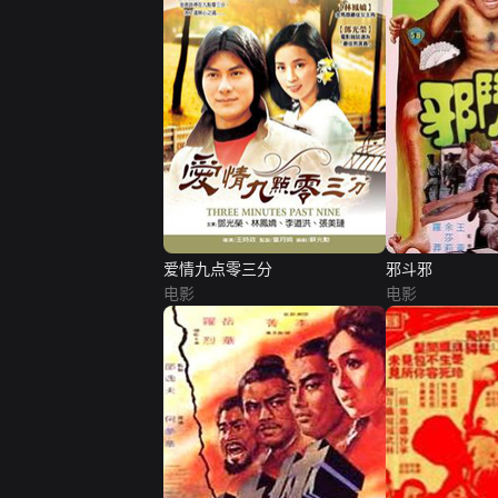
爱情九点零三分
邪斗邪
电影
电影