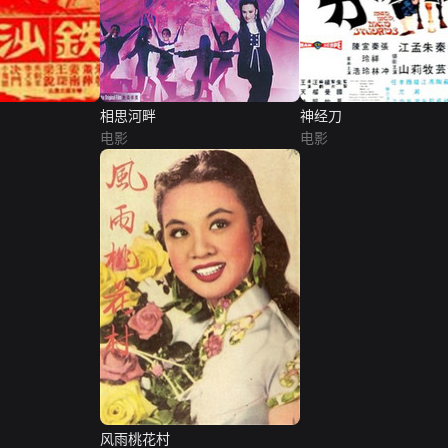
相思河畔
神经刀
电影
电影
风雨桃花村