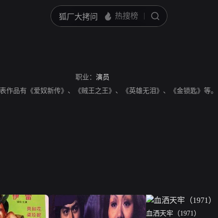
职业：
演员
表作品有《爱奴新传》、《贼王之王》、《英雄无泪》、《金锁匙》等。
血洒天牢（1971）