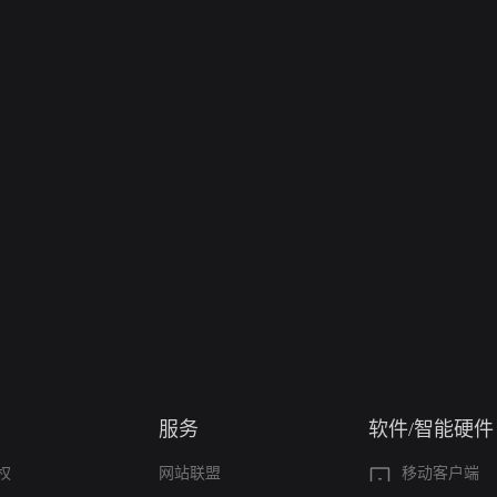
服务
软件/智能硬件
权
网站联盟
移动客户端