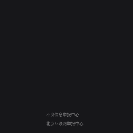
网络暴力有害信息举报
不良信息举报中心
12318 文化市场举报
北京互联网举报中心
算法推荐专项举报