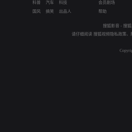
科普
汽车
科技
会员剧场
国风
搞笑
出品人
帮助
搜狐影音
-
搜狐
请仔细阅读
搜狐视频隐私政策
、
Copyri