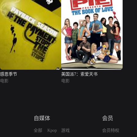
感恩季节
美国派7：索爱天书
电影
电影
自媒体
会员
全部
Kpop
游戏
会员特权