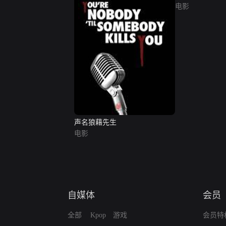
电影
声名狼藉先生
电影
自媒体
会员
全部
Kpop
游戏
会员特