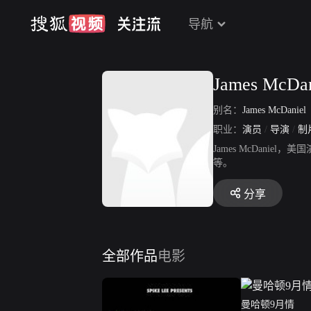
导航
James McDan
别名：
James McDaniel
职业：
演员
/
导演
/
制
James McDan
等。
分享
全部作品
电影
曼哈顿9月情