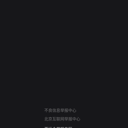
网络暴力有害信息举报
不良信息举报中心
12318 文化市场举报
北京互联网举报中心
算法推荐专项举报