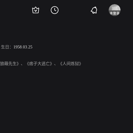
生日：
1958.03.25
有《声名狼藉先生》、《痞子大逃亡》、《人间炼狱》