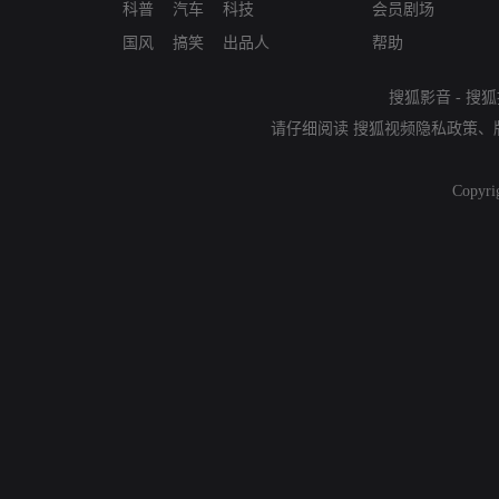
科普
汽车
科技
会员剧场
国风
搞笑
出品人
帮助
搜狐影音
-
搜狐
请仔细阅读
搜狐视频隐私政策
、
Copyri