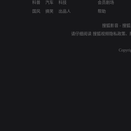
科普
汽车
科技
会员剧场
国风
搞笑
出品人
帮助
搜狐影音
-
搜狐
请仔细阅读
搜狐视频隐私政策
、
Copyri