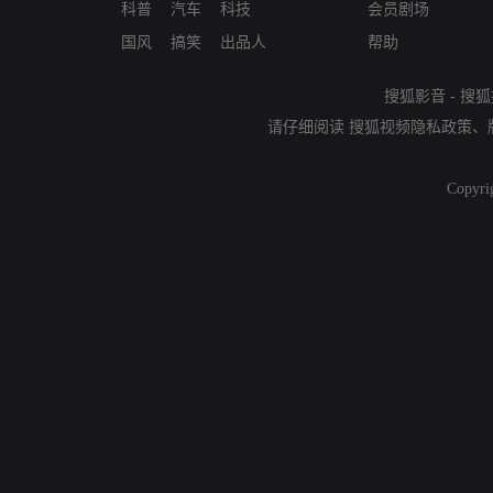
科普
汽车
科技
会员剧场
国风
搞笑
出品人
帮助
搜狐影音
-
搜狐
请仔细阅读
搜狐视频隐私政策
、
Copyri