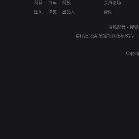
科普
汽车
科技
会员剧场
国风
搞笑
出品人
帮助
搜狐影音
-
搜狐
请仔细阅读
搜狐视频隐私政策
、
Copyri