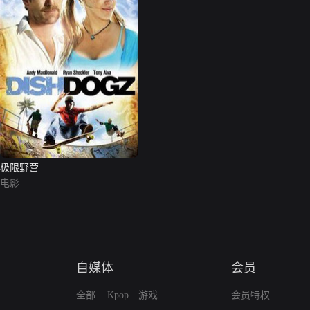
极限野营
电影
自媒体
会员
全部
Kpop
游戏
会员特权