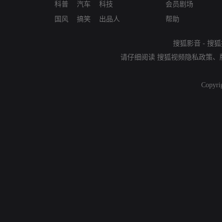
科普
汽车
科技
会员剧场
国风
搞笑
出品人
帮助
搜狐影音
-
搜狐
请仔细阅读
搜狐视频隐私政策
、
Copyri