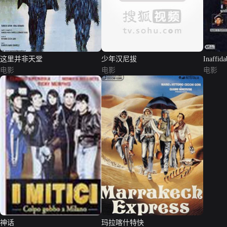
这里并非天堂
少年汉尼拔
Inaffida
电影
电影
电影
神话
玛拉喀什特快